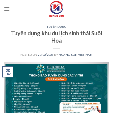
Skip
to
content
TUYỂN DỤNG
Tuyển dụng khu du lịch sinh thái Suối
Hoa
POSTED ON
20/02/2025
BY
HOANG SON VIET NAM
20
Th2