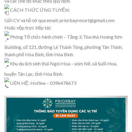
và các chế độ khác theo quy định.
CÁCH THỨC ỨNG TUYỂN:
Gửi CV và hồ sơ qua email: priorbayresort@gmail.com
Hoặc nộp trực tiếp tại:
Phòng Tổ chức hành chính – Tầng 3, Tòa nhà Hoàng Sơn
Building, số 121, đường Lê Thánh Tông, phường Tân Thịnh,
thành phố Hòa Bình, tỉnh Hòa Bình.
Khu du lịch sinh thái Ngòi Hoa – xóm Nẻ, xã Suối Hoa,
huyện Tân Lạc, tỉnh Hòa Bình.
LIÊN HỆ: Hotline – 0396478673