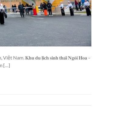
 𝐥𝐢̣𝐜𝐡 𝐬𝐢𝐧𝐡 𝐭𝐡𝐚́𝐢 𝐍𝐠𝐨̀𝐢 𝐇𝐨𝐚 –
ên […]