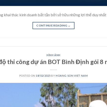
 khai thác kinh doanh bất tận bởi sở hữu những lợi thế duy nhất 
CONTINUE READING
→
HÌNH ẢNH
độ thi công dự án BOT Bình Định gói 8 
POSTED ON
18/02/2025
BY
HOANG SON VIET NAM