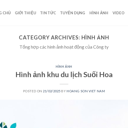
G CHỦ
GIỚI THIỆU
TIN TỨC
TUYỂN DỤNG
HÌNH ẢNH
VIDEO
CATEGORY ARCHIVES:
HÌNH ẢNH
Tổng hợp các hình ảnh hoạt động của Công ty
HÌNH ẢNH
Hình ảnh khu du lịch Suối Hoa
POSTED ON
21/02/2025
BY
HOANG SON VIET NAM