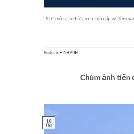
STC mở ra cơ hội an cư cao cấp và tiềm năng
Posted in
HÌNH ẢNH
Chùm ảnh tiến 
18
Th2