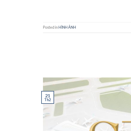
Posted in
HÌNH ẢNH
21
Th2