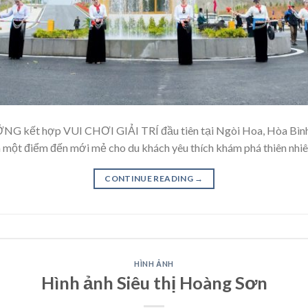
ợp VUI CHƠI GIẢI TRÍ đầu tiên tại Ngòi Hoa, Hòa Bình, Việt Nam. 𝐊𝐡𝐮 𝐝
 mở ra một điểm đến mới mẻ cho du khách yêu thích khám phá thiên nhi
CONTINUE READING
→
HÌNH ẢNH
Hình ảnh Siêu thị Hoàng Sơn