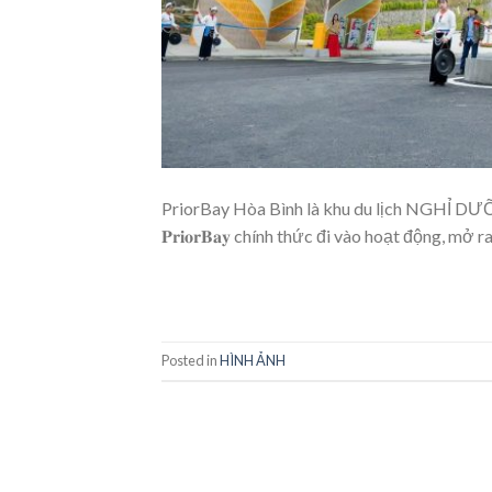
PriorBay Hòa Bình là khu du lịch NGHỈ DƯỠNG kết h
𝐏𝐫𝐢𝐨𝐫𝐁𝐚𝐲 chính thức đi vào hoạt động,
Posted in
HÌNH ẢNH