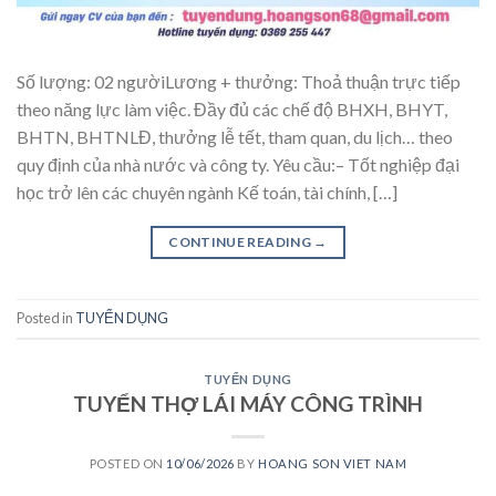
Số lượng: 02 ngườiLương + thưởng: Thoả thuận trực tiếp
theo năng lực làm việc. Đầy đủ các chế độ BHXH, BHYT,
BHTN, BHTNLĐ, thưởng lễ tết, tham quan, du lịch… theo
quy định của nhà nước và công ty. Yêu cầu:– Tốt nghiệp đại
học trở lên các chuyên ngành Kế toán, tài chính, […]
CONTINUE READING
→
Posted in
TUYỂN DỤNG
TUYỂN DỤNG
TUYỂN THỢ LÁI MÁY CÔNG TRÌNH
POSTED ON
10/06/2026
BY
HOANG SON VIET NAM