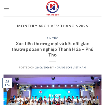
Skip
to
content
MONTHLY ARCHIVES:
THÁNG 6 2026
TIN TỨC
Xúc tiến thương mại và kết nối giao
thương doanh nghiệp Thanh Hóa – Phú
Thọ
POSTED ON
26/06/2026
BY
HOANG SON VIET NAM
26
Th6