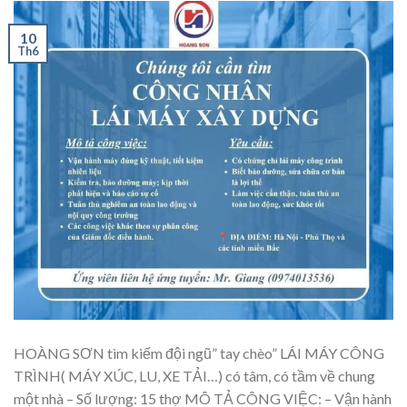
10
Th6
HOÀNG SƠN tìm kiếm đội ngũ” tay chèo” LÁI MÁY CÔNG
TRÌNH( MÁY XÚC, LU, XE TẢI…) có tâm, có tầm về chung
một nhà – Số lượng: 15 thợ MÔ TẢ CÔNG VIỆC: – Vận hành