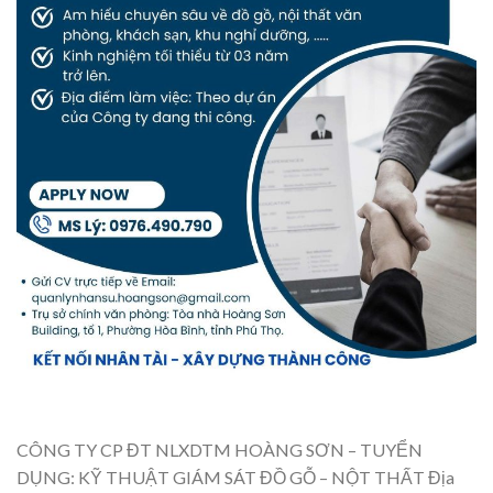
CÔNG TY CP ĐT NLXDTM HOÀNG SƠN – TUYỂN
DỤNG: KỸ THUẬT GIÁM SÁT ĐỒ GỖ – NỘT THẤT Địa