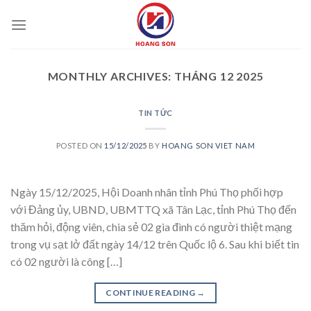
Skip
to
content
MONTHLY ARCHIVES:
THÁNG 12 2025
TIN TỨC
POSTED ON
15/12/2025
BY
HOANG SON VIET NAM
Ngày 15/12/2025, Hội Doanh nhân tỉnh Phú Thọ phối hợp
với Đảng ủy, UBND, UBMTTQ xã Tân Lạc, tỉnh Phú Thọ đến
thăm hỏi, động viên, chia sẻ 02 gia đình có người thiệt mạng
trong vụ sạt lở đất ngày 14/12 trên Quốc lộ 6. Sau khi biết tin
có 02 người là công […]
CONTINUE READING
→