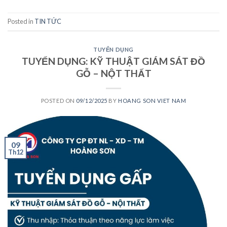
Posted in
TIN TỨC
TUYỂN DỤNG
TUYỂN DỤNG: KỸ THUẬT GIÁM SÁT ĐỒ
GỖ – NỘT THẤT
POSTED ON
09/12/2025
BY
HOANG SON VIET NAM
09
Th12