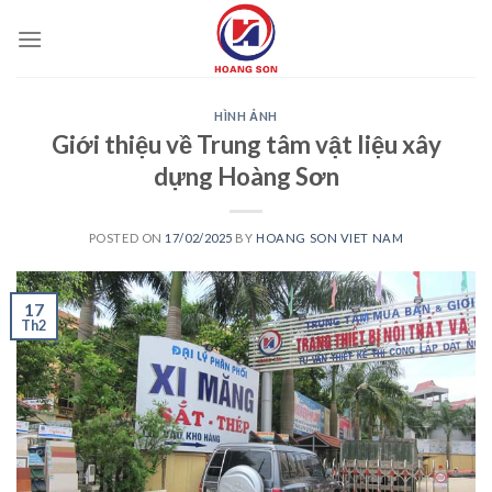
Skip
to
content
HÌNH ẢNH
Giới thiệu về Trung tâm vật liệu xây
dựng Hoàng Sơn
POSTED ON
17/02/2025
BY
HOANG SON VIET NAM
17
Th2