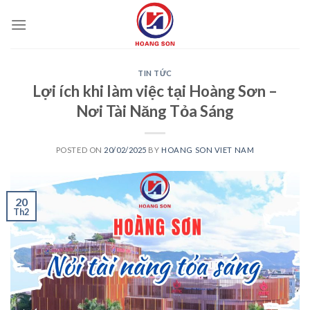
Skip
to
content
TIN TỨC
Lợi ích khi làm việc tại Hoàng Sơn –
Nơi Tài Năng Tỏa Sáng
POSTED ON
20/02/2025
BY
HOANG SON VIET NAM
20
Th2