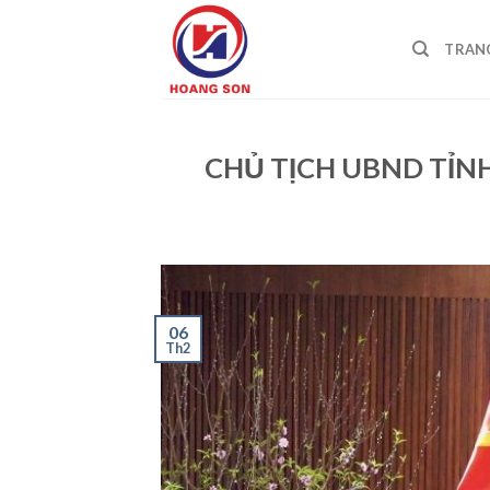
Skip
to
TRAN
content
CHỦ TỊCH UBND TỈN
06
Th2