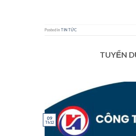
Posted in
TIN TỨC
TUYỂN D
09
Th12