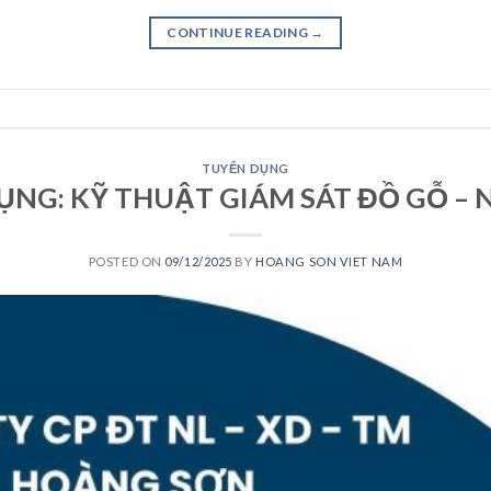
CONTINUE READING
→
TUYỂN DỤNG
ỤNG: KỸ THUẬT GIÁM SÁT ĐỒ GỖ – 
POSTED ON
09/12/2025
BY
HOANG SON VIET NAM