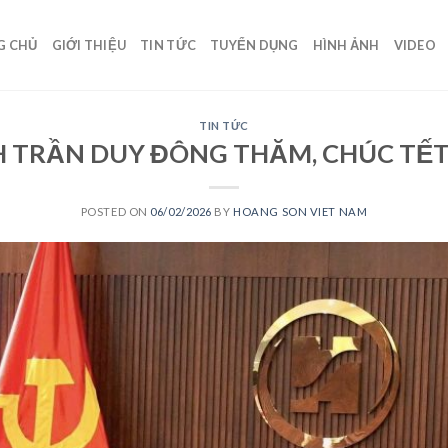
G CHỦ
GIỚI THIỆU
TIN TỨC
TUYỂN DỤNG
HÌNH ẢNH
VIDEO
TIN TỨC
H TRẦN DUY ĐÔNG THĂM, CHÚC TẾ
POSTED ON
06/02/2026
BY
HOANG SON VIET NAM