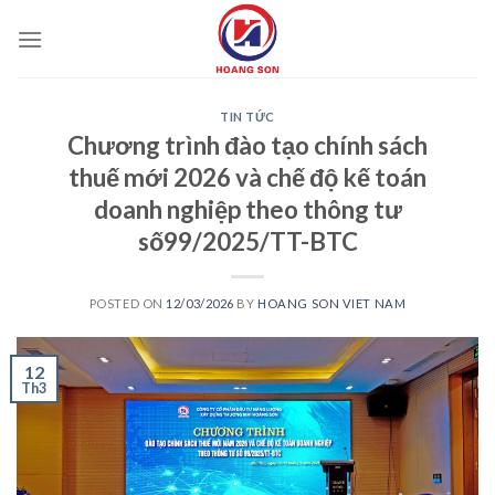
Skip
to
content
TIN TỨC
Chương trình đào tạo chính sách
thuế mới 2026 và chế độ kế toán
doanh nghiệp theo thông tư
số99/2025/TT-BTC
POSTED ON
12/03/2026
BY
HOANG SON VIET NAM
12
Th3