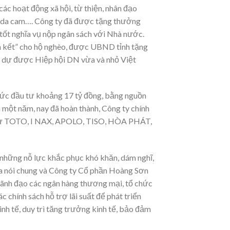
ác hoạt động xã hội, từ thiện, nhân đạo
ộc da cam…. Công ty đã được tặng thưởng
 tốt nghĩa vụ nộp ngân sách với Nhà nước.
àn kết” cho hộ nghèo, được UBND tỉnh tặng
nh dự được Hiệp hội DN vừa và nhỏ Việt
mức đầu tư khoảng 17 tỷ đồng, bằng nguồn
 một năm, nay đã hoàn thành, Công ty chính
ng như TOTO, I NAX, APOLO, TISO, HÒA PHÁT,
 những nỗ lực khắc phục khó khăn, dám nghĩ,
ta nói chung và Công ty Cổ phần Hoàng Sơn
 lãnh đạo các ngân hàng thương mại, tổ chức
c chính sách hỗ trợ lãi suất để phát triển
inh tế, duy trì tăng trưởng kinh tế, bảo đảm