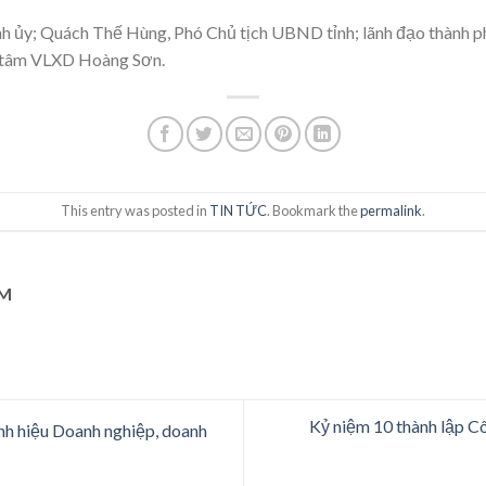
nh ủy; Quách Thế Hùng, Phó Chủ tịch UBND tỉnh; lãnh đạo thành p
g tâm VLXD Hoàng Sơn.
This entry was posted in
TIN TỨC
. Bookmark the
permalink
.
AM
Kỷ niệm 10 thành lập C
h hiệu Doanh nghiệp, doanh