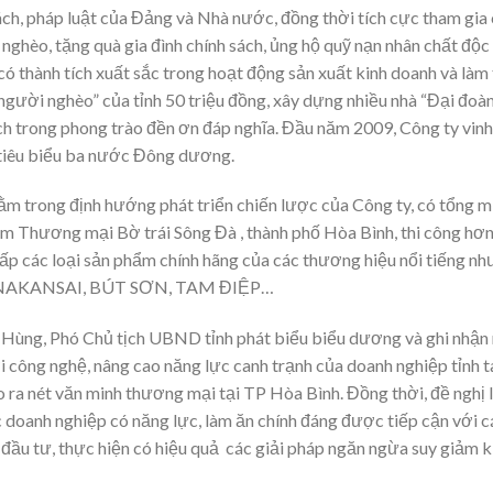
ch, pháp luật của Đảng và Nhà nước, đồng thời tích cực tham gia c
 nghèo, tặng quà gia đình chính sách, ủng hộ quỹ nạn nhân chất đ
ó thành tích xuất sắc trong hoạt động sản xuất kinh doanh và làm
người nghèo” của tỉnh 50 triệu đồng, xây dựng nhiều nhà “Đại đo
ích trong phong trào đền ơn đáp nghĩa. Đầu năm 2009, Công ty vi
 tiêu biểu ba nước Đông dương.
ằm trong định hướng phát triển chiến lược của Công ty, có tổng 
tâm Thương mại Bờ trái Sông Đà , thành phố Hòa Bình, thi công hơn
g cấp các loại sản phẩm chính hãng của các thương hiệu nổi tiế
 VINAKANSAI, BÚT SƠN, TAM ĐIỆP…
 Hùng, Phó Chủ tịch UBND tỉnh phát biểu biểu dương và ghi nhận
i công nghệ, nâng cao năng lực canh trạnh của doanh nghiệp tỉnh 
 ra nét văn minh thương mại tại TP Hòa Bình. Đồng thời, đề nghị
ác doanh nghiệp có năng lực, làm ăn chính đáng được tiếp cận với cá
n đầu tư, thực hiện có hiệu quả các giải pháp ngăn ngừa suy giảm k