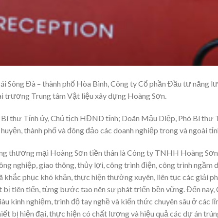
ái Sông Đà – thành phố Hòa Bình, Công ty Cổ phần Đầu tư năng 
ai trương Trung tâm Vật liệu xây dựng Hoàng Sơn.
 Bí thư Tỉnh ủy, Chủ tịch HĐND tỉnh; Doãn Mậu Diệp, Phó Bí thư 
 huyện, thành phố và đông đảo các doanh nghiệp trong và ngoài tỉn
ng thương mại Hoàng Sơn tiền thân là Công ty TNHH Hoàng Sơn 
công nghiệp, giao thông, thủy lợi, công trình điện, công trình ngầ
 khắc phục khó khăn, thực hiện thường xuyên, liên tục các giải ph
t bị tiên tiến, từng bước tạo nên sự phát triển bền vững. Đến nay,
iàu kinh nghiệm, trình độ tay nghề và kiến thức chuyên sâu ở các 
iết bị hiện đại, thực hiện có chất lượng và hiệu quả các dự án trún