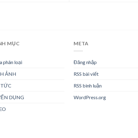
NH MỤC
META
 phân loại
Đăng nhập
NH ẢNH
RSS bài viết
 TỨC
RSS bình luận
YỂN DỤNG
WordPress.org
EO