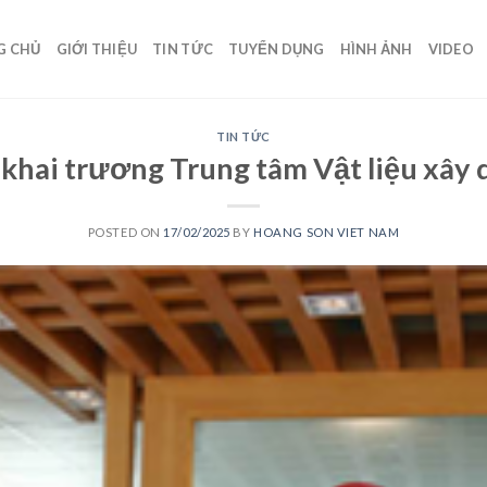
G CHỦ
GIỚI THIỆU
TIN TỨC
TUYỂN DỤNG
HÌNH ẢNH
VIDEO
TIN TỨC
 khai trương Trung tâm Vật liệu xây
POSTED ON
17/02/2025
BY
HOANG SON VIET NAM