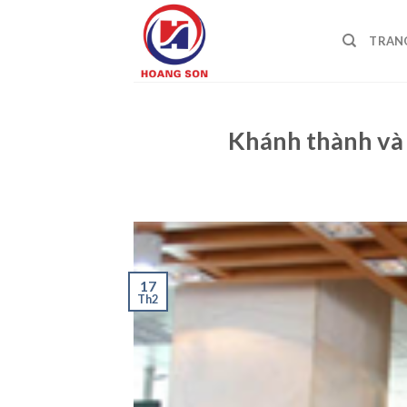
Skip
to
TRAN
content
Khánh thành và
17
Th2