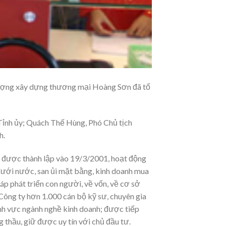
lượng xây dựng thương mại Hoàng Sơn đã tổ
Tỉnh ủy; Quách Thế Hùng, Phó Chủ tịch
h.
được thành lập vào 19/3/2001, hoạt động
m dưới nước, san ủi mặt bằng, kinh doanh mua
áp phát triển con người, về vốn, về cơ sở
 Công ty hơn 1.000 cán bộ kỹ sư, chuyên gia
lĩnh vực ngành nghề kinh doanh; được tiếp
g thầu, giữ được uy tín với chủ đầu tư.