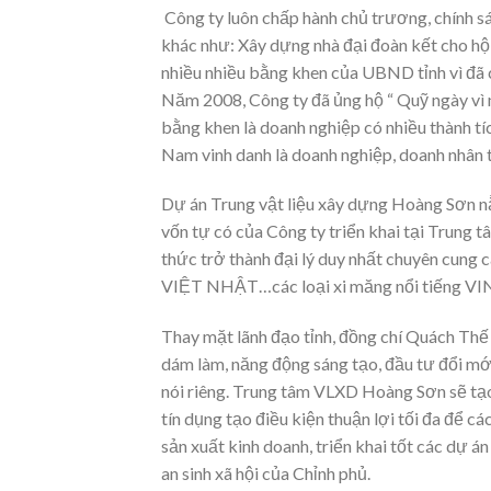
Công ty luôn chấp hành chủ trương, chính sá
khác như: Xây dựng nhà đại đoàn kết cho hộ
nhiều nhiều bằng khen của UBND tỉnh vì đã c
Năm 2008, Công ty đã ủng hộ “ Quỹ ngày vì 
bằng khen là doanh nghiệp có nhiều thành t
Nam vinh danh là doanh nghiệp, doanh nhân
Dự án Trung vật liệu xây dựng Hoàng Sơn n
vốn tự có của Công ty triển khai tại Trung 
thức trở thành đại lý duy nhất chuyên cun
VIỆT NHẬT…các loại xi măng nổi tiếng
Thay mặt lãnh đạo tỉnh, đồng chí Quách Thế
dám làm, năng động sáng tạo, đầu tư đổi mớ
nói riêng. Trung tâm VLXD Hoàng Sơn sẽ tạo
tín dụng tạo điều kiện thuận lợi tối đa để c
sản xuất kinh doanh, triển khai tốt các dự á
an sinh xã hội của Chỉnh phủ.