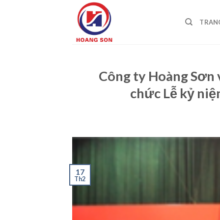
Skip
to
TRAN
content
Công ty Hoàng Sơn 
chức Lễ kỷ niệ
17
Th2