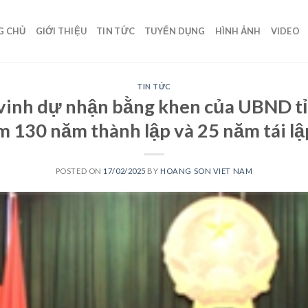
G CHỦ
GIỚI THIỆU
TIN TỨC
TUYỂN DỤNG
HÌNH ẢNH
VIDEO
TIN TỨC
vinh dự nhận bằng khen của UBND tỉn
m 130 năm thành lập và 25 năm tái lậ
POSTED ON
17/02/2025
BY
HOANG SON VIET NAM