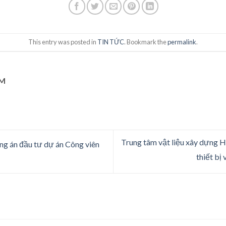
This entry was posted in
TIN TỨC
. Bookmark the
permalink
.
AM
Trung tâm vật liệu xây dựng H
g án đầu tư dự án Công viên
thiết bị