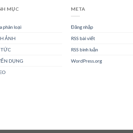
NH MỤC
META
 phân loại
Đăng nhập
NH ẢNH
RSS bài viết
 TỨC
RSS bình luận
YỂN DỤNG
WordPress.org
EO