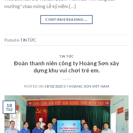
mường” chào mừng Lễ kỷ niệm […]
CONTINUE READING
→
Posted in
TIN TỨC
TIN TỨC
Đoàn thanh niên công ty Hoàng Sơn xây
dựng khu vui chơi trẻ em.
POSTED ON
18/02/2025
BY
HOANG SON VIET NAM
18
Th2