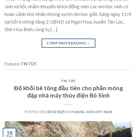
sinh xã hội, nhằm khuyến khích động viên các em học sinh có
hoàn cảnh khó khăn nhưng vươn lên học giỏi. Sáng ngày 11/4
tại hội trường tầng 2 UBND xã Ngòi Hoa, huyện Tân Lạc,
tỉnh Hòa Bình công ty […]
CONTINUE READING
→
Posted in
TIN TỨC
TIN TỨC
Đổ khối bê tông đầu tiên cho phần móng
đập nhà máy thủy điện Bó Sinh
POSTED ON
18/02/2025
BY
HOANG SON VIET NAM
18
Th2