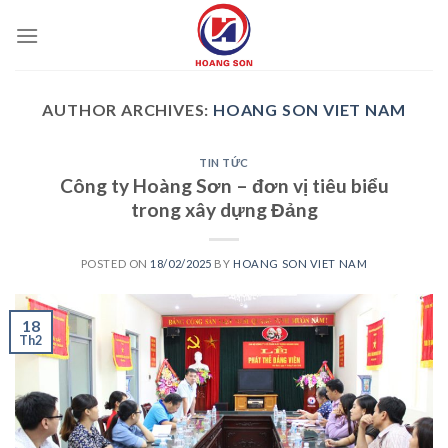
Skip
to
content
AUTHOR ARCHIVES:
HOANG SON VIET NAM
TIN TỨC
Công ty Hoàng Sơn – đơn vị tiêu biểu
trong xây dựng Đảng
POSTED ON
18/02/2025
BY
HOANG SON VIET NAM
18
Th2