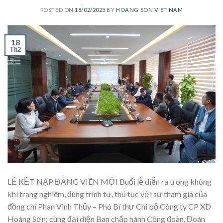
POSTED ON
18/02/2025
BY
HOANG SON VIET NAM
18
Th2
LỄ KẾT NẠP ĐẢNG VIÊN MỚI Buổi lễ diễn ra trong không
khí trang nghiêm, đúng trình tự, thủ tục với sự tham gia của
đồng chí Phan Vinh Thủy – Phó Bí thư Chi bộ Công ty CP XD
Hoàng Sơn; cùng đại diện Ban chấp hành Công đoàn, Đoàn