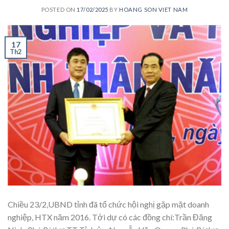
POSTED ON
17/02/2025
BY
HOANG SON VIET NAM
17
Th2
Chiều 23/2,UBND tỉnh đã tổ chức hội nghị gặp mặt doanh
nghiệp, HTX năm 2016. Tới dự có các đồng chí:Trần Đăng