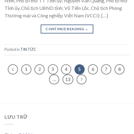
Ninh, Phó Bí thư TT Tỉnh ủy; Nguyễn Văn Quang, Phó Bí thư
Tỉnh ủy, Chủ tịch UBND tỉnh; Vũ Tiến Lộc, Chủ tịch Phòng
Thương mại và Công nghiệp Việt Nam (VCCI); […]
CONTINUE READING
→
Posted in
TIN TỨC
1
2
3
4
5
6
7
8
…
13
LƯU TRỮ