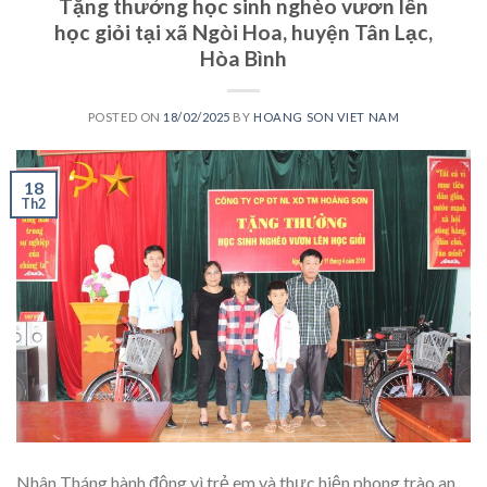
Tặng thưởng học sinh nghèo vươn lên
học giỏi tại xã Ngòi Hoa, huyện Tân Lạc,
Hòa Bình
POSTED ON
18/02/2025
BY
HOANG SON VIET NAM
18
Th2
Nhân Tháng hành động vì trẻ em và thực hiện phong trào an