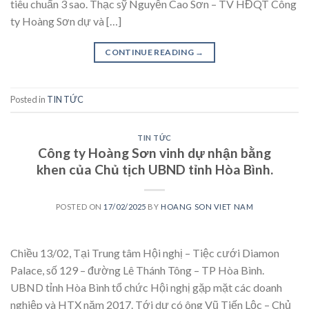
tiêu chuẩn 3 sao. Thạc sỹ Nguyễn Cao Sơn – TV HĐQT Công
ty Hoàng Sơn dự và […]
CONTINUE READING
→
Posted in
TIN TỨC
TIN TỨC
Công ty Hoàng Sơn vinh dự nhận bằng
khen của Chủ tịch UBND tỉnh Hòa Bình.
POSTED ON
17/02/2025
BY
HOANG SON VIET NAM
Chiều 13/02, Tại Trung tâm Hội nghị – Tiệc cưới Diamon
Palace, số 129 – đường Lê Thánh Tông – TP Hòa Bình.
UBND tỉnh Hòa Bình tổ chức Hội nghị gặp mặt các doanh
nghiệp và HTX năm 2017. Tới dự có ông Vũ Tiến Lộc – Chủ