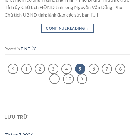
Tỉnh ủy, Chủ tịch HĐND tỉnh; ông Nguyễn Văn Dũng, Phó
Chủ tịch UBND tỉnh; lãnh đạo các sở, ban, […]
CONTINUE READING
→
Posted in
TIN TỨC
1
2
3
4
5
6
7
8
…
10
LƯU TRỮ
Tháng 7 2026