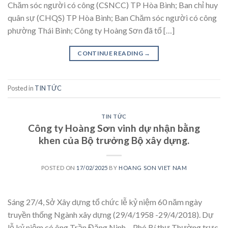
Chăm sóc người có công (CSNCC) TP Hòa Bình; Ban chỉ huy
quân sự (CHQS) TP Hòa Bình; Ban Chăm sóc người có công
phường Thái Bình; Công ty Hoàng Sơn đã tổ […]
CONTINUE READING
→
Posted in
TIN TỨC
TIN TỨC
Công ty Hoàng Sơn vinh dự nhận bằng
khen của Bộ trưởng Bộ xây dựng.
POSTED ON
17/02/2025
BY
HOANG SON VIET NAM
Sáng 27/4, Sở Xây dựng tổ chức lễ kỷ niệm 60 năm ngày
truyền thống Ngành xây dựng (29/4/1958 -29/4/2018). Dự
lễ kỷ niệm có ông Trần Đăng Ninh – Phó Bí thư Thường trực